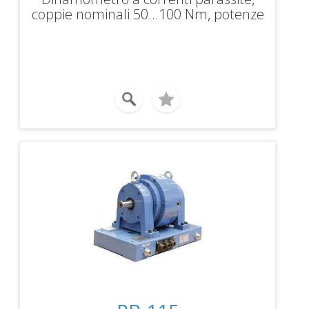
coppie nominali 50...100 Nm, potenze
frenanti 15...30 kW, velocità massima
18000rpm.