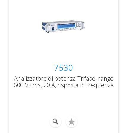
7530
Analizzatore di potenza Trifase, range
600 V rms, 20 A, risposta in frequenza
DC…100kHz, interfaccia USB e IEEE-
488, Ethernet. Ingressi per Shunt
esterni, Display, formato Rack 19”