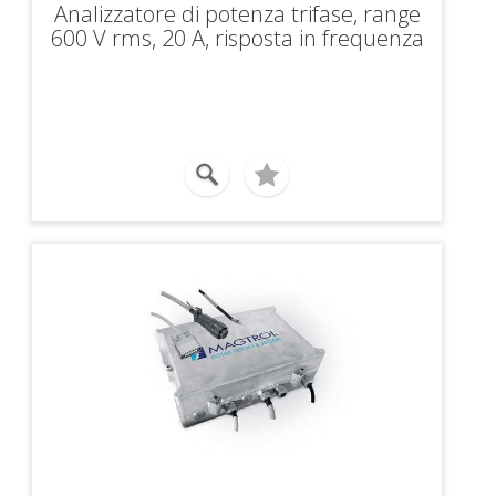
Analizzatore di potenza trifase, range
600 V rms, 20 A, risposta in frequenza
DC…100kHz, interfaccia RS-232 e IEEE-
488.