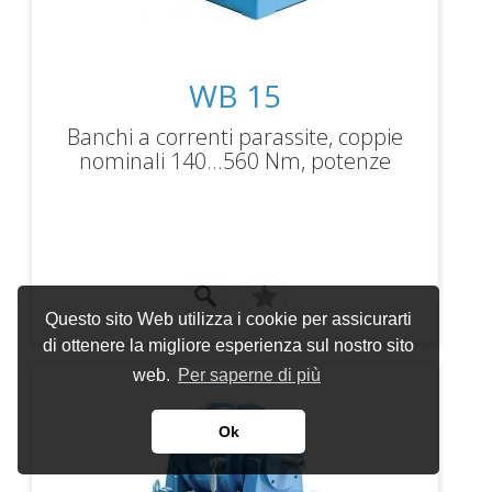
WB 15
Banchi a correnti parassite, coppie
nominali 140...560 Nm, potenze
frenanti 105...140 kW, velocità
massima 7500rpm.
Questo sito Web utilizza i cookie per assicurarti
di ottenere la migliore esperienza sul nostro sito
web.
Per saperne di più
Ok