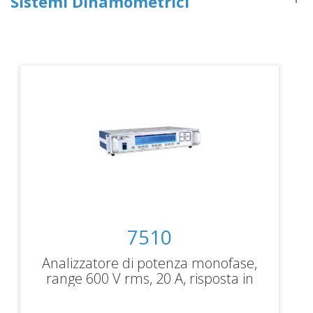
Sistemi Dinamometrici
7510
Analizzatore di potenza monofase,
range 600 V rms, 20 A, risposta in
frequenza DC…100kHz, interfaccia
USB e IEEE-488, Ethernet. Ingressi per