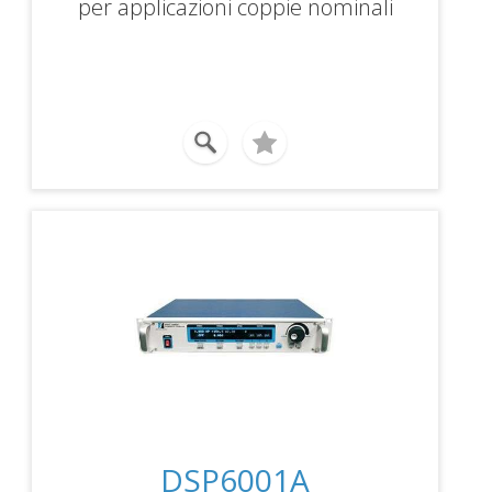
per applicazioni coppie nominali
0,6...2,4 Nm, potenze frenanti
200...600 W, velocità massima
10.000rpm.
DSP6001A