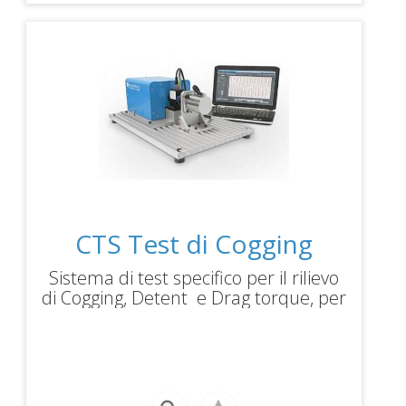
CTS Test di Cogging
Sistema di test specifico per il rilievo
di Cogging, Detent e Drag torque, per
motori e servomotori a magneti
permanenti (PM). Range di misura
+/-200 mNm, risoluzione encoder
5000 impulsi/giro. Blocco meccanico
mediante frizione di sicurezza per