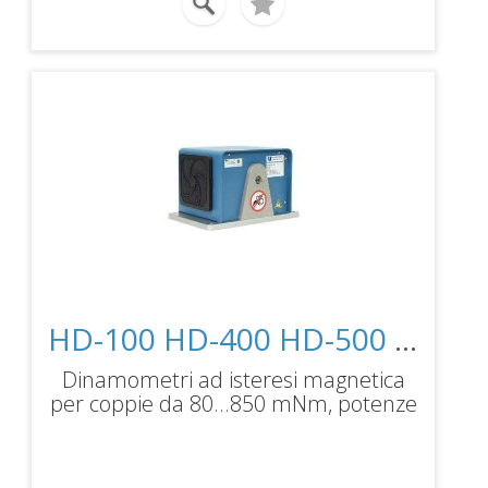
preservare il sistema di misura da
sovraccarichi. Software specifico per
la misura, salvataggio dati,
esportazione e confronto fino a 5
curve. Base di montaggio su piastra
scanalata PT25-B375 e sistema di
regolazione della posizione motore
AMF-1.
HD-100 HD-400 HD-500 HD-505 HD-510
Dinamometri ad isteresi magnetica
per coppie da 80...850 mNm, potenze
75...750 W, velocità massima
25000rpm.