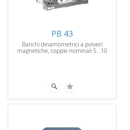
PB 43
Banchi dinamometrici a polveri
magnetiche, coppie nominali 5...10
Nm, potenze frenanti 0,5...1 kW,
velocità massima 4000rpm.