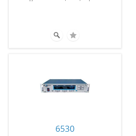
frequenza DC…100kHz, interfaccia RS-
232 e IEEE-488.
6530