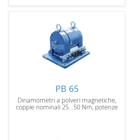
PB 65
Dinamometri a polveri magnetiche,
coppie nominali 25...50 Nm, potenze
frenanti 1,5...3 kW, velocità massima
3000rpm.