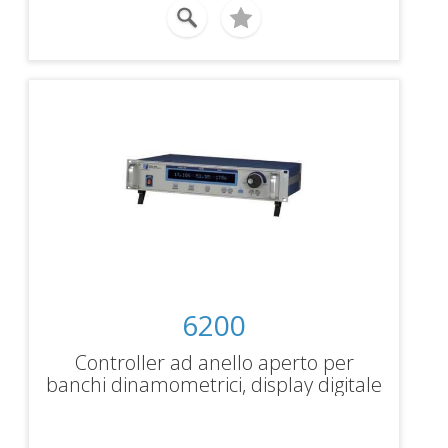
6200
Controller ad anello aperto per
banchi dinamometrici, display digitale
con indicazione di coppia, velocità e
potenza, interfaccia RS-232 e IEEE-488