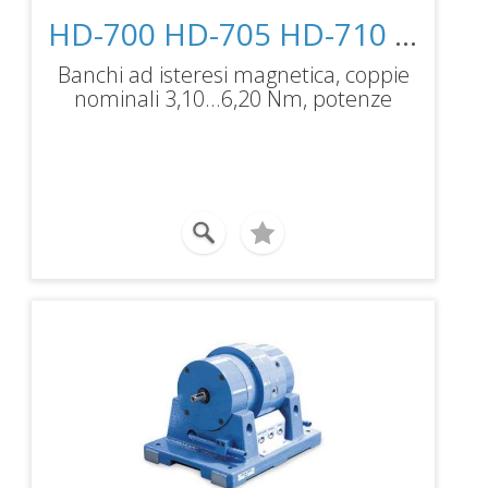
HD-700 HD-705 HD-710 HD-715
Banchi ad isteresi magnetica, coppie
nominali 3,10...6,20 Nm, potenze
frenanti 700...3400 W, velocità
massima 25000rpm