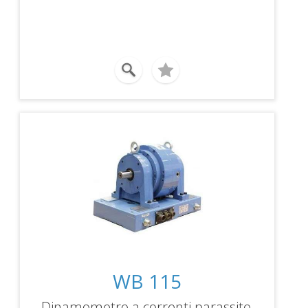
per l'analisi, di acquisizione dati,
elaborazione, rapporto prova.
WB 115
Dinamometro a correnti parassite,