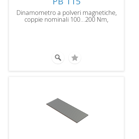
PB 115
Dinamometro a polveri magnetiche,
coppie nominali 100...200 Nm,
potenze frenanti 5...10 kW, velocità
massima 3000rpm.