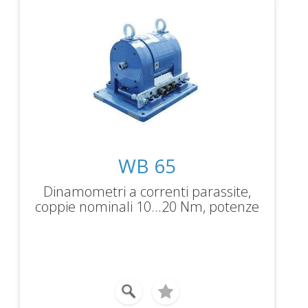
WB 65
Dinamometri a correnti parassite,
coppie nominali 10...20 Nm, potenze
frenanti 6...12 kW, velocità massima
30000rpm.