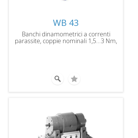
WB 43
Banchi dinamometrici a correnti
parassite, coppie nominali 1,5...3 Nm,
potenze frenanti 1,5...3 kW, velocità
massima 50000rpm.