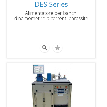
DES Series
Alimentatore per banchi
dinamometrici a correnti parassite
(serie WB) e a polveri (serie PB),
controllo digitale ingresso/uscita.