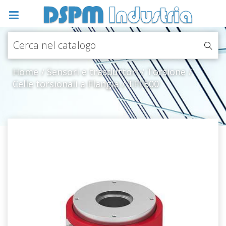
Home
Sensori e trasduttori
Torsione
Celle torsionali a Flangia
TFF500